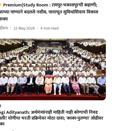
Premium|Study Room : रामपूर-भकासपूरची कहाणी;
ळाच्या पाण्याने बदलले नशीब, पायाभूत सुविधांशिवाय विकास
शक्य
टडीरूम
22 May 2026
4
min read
श
gi Adityanath: अर्थमंत्र्यांनाही माहिती नाही कोणाची निवड
ली! योगींचा भरती प्रक्रियेवर मोठा दावा; 'काका-पुतण्या' जोडीवर
ीका