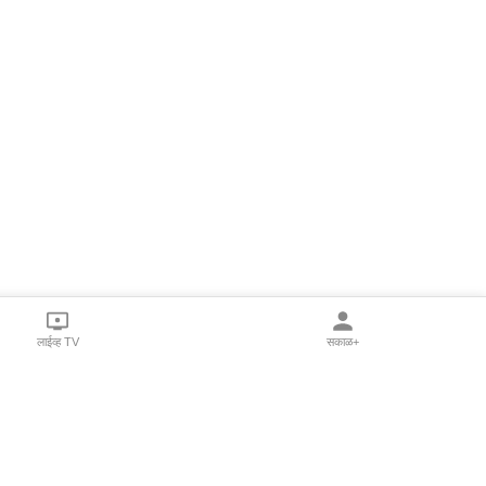
लाईव्ह TV
सकाळ+