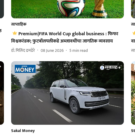
साप्ताहिक
सा
ल
Premium|FIFA World Cup global business : फिफा
विश्वकरंडक; फुटबॉलपलीकडे अब्जावधींचा जागतिक व्यवसाय
वा
डॉ. मिलिंद ढमढेरे
08 June 2026
5
min read
सा
Sakal Money
S