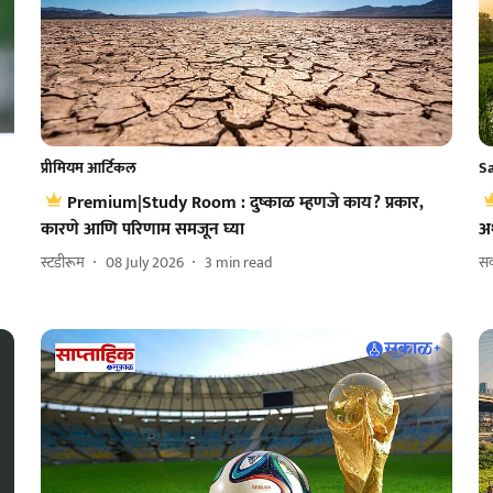
प्रीमियम आर्टिकल
S
Premium|Study Room : दुष्काळ म्हणजे काय? प्रकार,
कारणे आणि परिणाम समजून घ्या
अ
स्टडीरूम
08 July 2026
3
min read
स