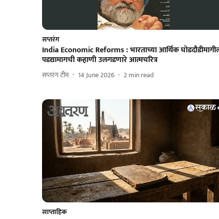
सप्तरंग
India Economic Reforms : भारताच्या आर्थिक घोडदौडीमागी
पडद्यामागची कहाणी उलगडणारे आत्मचरित्र
सप्तरंग टीम
14 June 2026
2
min read
साप्ताहिक