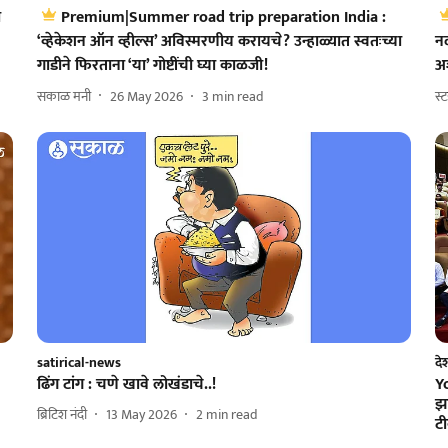
ा
Premium|Summer road trip preparation India :
‘व्हेकेशन ऑन व्हील्स’ अविस्मरणीय करायचे? उन्हाळ्यात स्वतःच्या
न
गाडीने फिरताना ‘या’ गोष्टींची घ्या काळजी!
अ
सकाळ मनी
26 May 2026
3
min read
स्
satirical-news
दे
ढिंग टांग : चणे खावे लोखंडाचे..!
Yo
झा
ब्रिटिश नंदी
13 May 2026
2
min read
ट