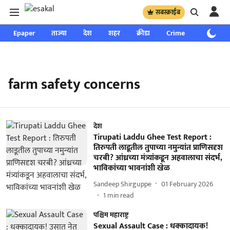
सबस्क्राईब
Epaper
ताज्या
देश
शहर
क्रीडा
Crime
साप्ताहिक
farm safety concerns
देश
Tirupati Laddu Ghee Test Report :
तिरुपती लाडूतील तुपाच्या नमुन्यांत प्राणिसदृश
चरबी? आंध्रच्या मंत्र्यांकडून अहवालाचा संदर्भ,
भाविकांच्या भावनांशी खेळ
Sandeep Shirguppe
01 February 2026
1
min read
पश्चिम महाराष्ट्र
Sexual Assault Case : धक्कादायक!