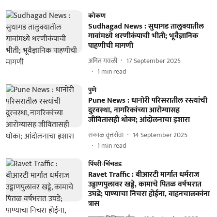
कोकण
Sudhagad News : सुधागड तालुक्यातील
गावांमध्ये धरणीकंपाची भीती; भूवैज्ञानिक
पाहणीची मागणी
अमित गवळी
17 September 2025
1
min read
पुणे
Pune News : धानोरी परिसरातील रस्त्यांची
दुरवस्था, नागरिकांच्या आरोग्यासह
जीवितासही धोका; आंदोलनाचा इशारा
सकाळ वृत्तसेवा
14 September 2025
1
min read
पिंपरी-चिंचवड
Ravet Traffic : बीआरटी मार्गात धर्मराज
उड्डाणपुलावर खड्डे, कामाचे पितळ वर्षभरात
उघडे; पाण्याचा निचरा होईना, वाहनचालकांना
त्रास