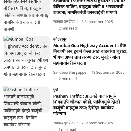
Kharadi Traffic : खराडी-हडपसर रस्त्यावर
बेशिस्त पार्किंग, वाहतूक कोंडी व अपघाताची
शक्यता; नागरिकांची कारवाईची मागणी
सकाळ वृत्तसेवा
18 September 2025
2
min read
कोल्हापूर
Mumbai Goa Highway Accident : ब्रेक
निकामी अन् ट्रकने केला आठ वाहनांचा चुराडा,
भीषण अपघातात तरुण ठार, मुंबई - गोवा
महामार्गावरील घटना
Sandeep Shirguppe
18 September 2025
2
min read
पुणे
Pashan Traffic : आठवडे बाजारामुळे
शिवशक्ती चौकात कोंडी, पार्किंगमुळे दोन्ही
बाजूंची वाहतूक ठप्प; दैनंदिन कामांवर
परिणाम
सकाळ वृत्तसेवा
17 September 2025
1
min read