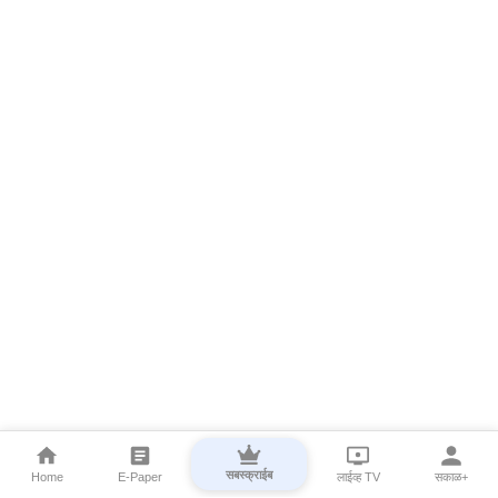
सबस्क्राईब
Home
E-Paper
लाईव्ह TV
सकाळ+