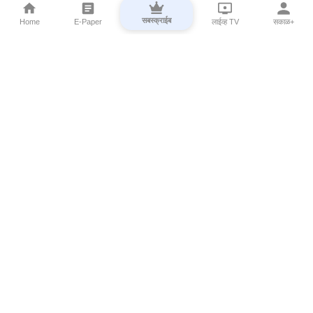
सबस्क्राईब
Home
E-Paper
लाईव्ह TV
सकाळ+
⌄
Marathi News
⌄
About Esakal
⌄
Digital Products
⌄
Sakal Programs