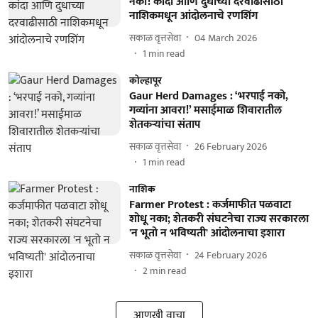
नका! कांदा आणि दुधाच्या दरवाढीसाठी
नाशिकमधून आंदोलनाचे रणशिंग
सकाळ वृत्तसेवा
04 March 2026
1
min read
कोल्हापूर
Gaur Herd Damages : ‘भरपाई नको,
गव्यांना आवरा!’ मसाईमाळ शिवारातील
शेतकऱ्यांचा संताप
सकाळ वृत्तसेवा
26 February 2026
1
min read
नाशिक
Farmer Protest : कर्जमाफीत पळवाटा
शोधू नका; शेतकरी संघटनेचा राज्य सरकारला
'न भूतो न भविष्यती' आंदोलनाचा इशारा
सकाळ वृत्तसेवा
24 February 2026
2
min read
आणखी वाचा