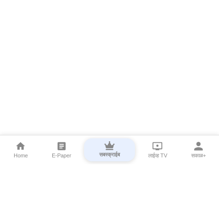
सबस्क्राईब
Home
E-Paper
लाईव्ह TV
सकाळ+