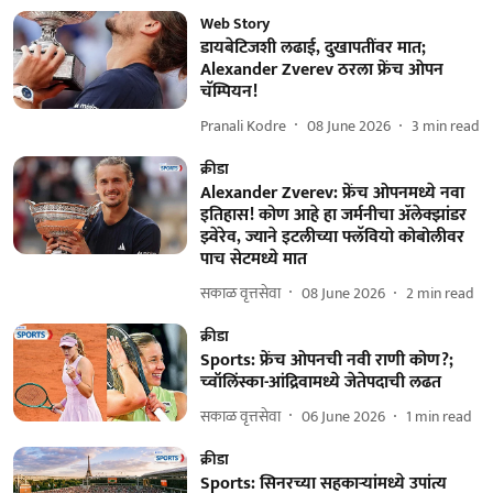
Web Story
डायबेटिजशी लढाई, दुखापतींवर मात;
Alexander Zverev ठरला फ्रेंच ओपन
चॅम्पियन!
Pranali Kodre
08 June 2026
3
min read
क्रीडा
Alexander Zverev: फ्रेंच ओपनमध्ये नवा
इतिहास! कोण आहे हा जर्मनीचा ॲलेक्झांडर
झ्वेरेव, ज्याने इटलीच्या फ्लॅवियो कोबोलीवर
पाच सेटमध्ये मात
सकाळ वृत्तसेवा
08 June 2026
2
min read
क्रीडा
Sports: फ्रेंच ओपनची नवी राणी कोण?;
च्वॉलिंस्का-आंद्रिवामध्ये जेतेपदाची लढत
सकाळ वृत्तसेवा
06 June 2026
1
min read
क्रीडा
Sports: सिनरच्या सहकाऱ्यांमध्ये उपांत्य