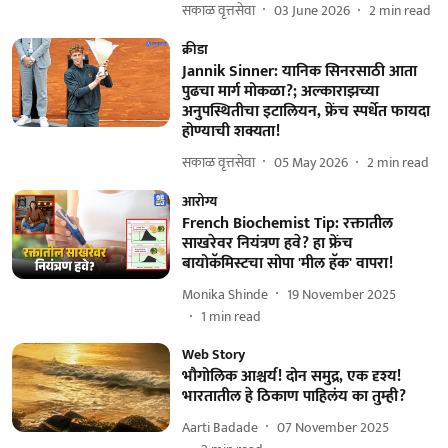
सकाळ वृत्तसेवा
03 June 2026
2
min read
क्रीडा
Jannik Sinner: यानिक सिनरसाठी आता
पुढचा मार्ग मोकळा?; अल्काराझच्या
अनुपस्थितीचा इटालियन, फ्रेंच स्पर्धेत फायदा
होण्याची शक्यता!
सकाळ वृत्तसेवा
05 May 2026
2
min read
आरोग्य
French Biochemist Tip: रक्तातील
साखरेवर नियंत्रण हवे? हा फ्रेंच
बायोकॅमिस्टचा सोपा 'मील हॅक' वापरा!
Monika Shinde
19 November 2025
1
min read
Web Story
भौगोलिक आश्चर्य! दोन समुद्र, एक दृश्य!
भारतातील हे ठिकाण पाहिलंय का तुम्ही?
Aarti Badade
07 November 2025