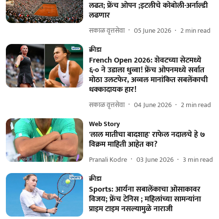
लढत; फ्रेंच ओपन ;इटलीचे कोबोली-अर्नाल्डी
लढणार
सकाळ वृत्तसेवा
05 June 2026
2
min read
क्रीडा
French Open 2026: शेवटच्या सेटमध्ये
६-० ने उडाला धुव्वा! फ्रेंच ओपनमध्ये सर्वात
मोठा उलटफेर, अव्वल मानांकित सबलेंकाची
धक्कादायक हार!
सकाळ वृत्तसेवा
04 June 2026
2
min read
Web Story
'लाल मातीचा बादशाह' राफेल नदालचे हे ७
विक्रम माहिती आहेत का?
Pranali Kodre
03 June 2026
3
min read
क्रीडा
Sports: आर्यना सबालेंकाचा ओसाकावर
विजय; फ्रेंच टेनिस ; महिलांच्या सामन्यांना
प्राइम टाइम नसल्यामुळे नाराजी