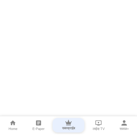
सबस्क्राईब
Home
E-Paper
लाईव्ह TV
सकाळ+