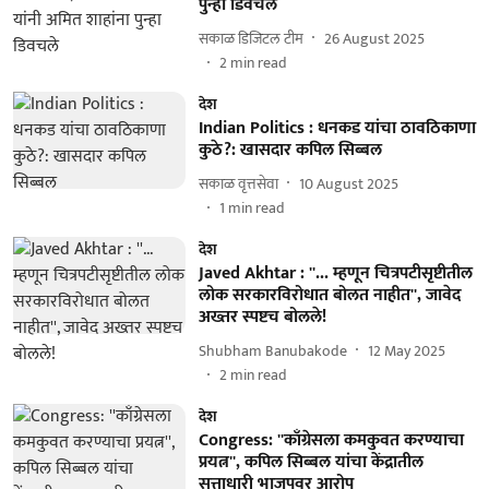
पुन्हा डिवचले
सकाळ डिजिटल टीम
26 August 2025
2
min read
देश
Indian Politics : धनकड यांचा ठावठिकाणा
कुठे?: खासदार कपिल सिब्बल
सकाळ वृत्तसेवा
10 August 2025
1
min read
देश
Javed Akhtar : ''... म्हणून चित्रपटीसृष्टीतील
लोक सरकारविरोधात बोलत नाहीत'', जावेद
अख्तर स्पष्टच बोलले!
Shubham Banubakode
12 May 2025
2
min read
देश
Congress: ''काँग्रेसला कमकुवत करण्याचा
प्रयत्न'', कपिल सिब्बल यांचा केंद्रातील
सत्ताधारी भाजपवर आरोप