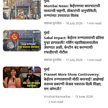
मुंबई
Mumbai News: केईएमच्या कारभाराची
मध्यरात्री पाहणी, डॉक्टरांची अनुपस्थिती;
रुग्णांच्या उपचारात विलंब
सकाळ वृत्तसेवा
18 July 2026
1
min read
मुंबई
Sakal Impact: केईएम रुग्णालयाची प्रतिमा
पुन्हा डागाळली! नर्सिंग महाविद्यालयातील
जेवणात अळी, कॅन्टीन बंद करण्याची
एफडीएची नोटीस
सकाळ वृत्तसेवा
17 July 2026
1
min read
मुंबई
Praneet More Show Controversy:
केईएम रुग्णालयाची मोठी कारवाई! आक्षेपार्ह
वक्तव्य प्रकरणी सेजल पवारला दिली शिक्षा;
पण कोणती?
Vrushal Karmarkar
13 June 2026
2
min read