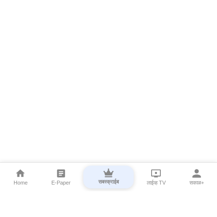
सबस्क्राईब
Home
E-Paper
लाईव्ह TV
सकाळ+