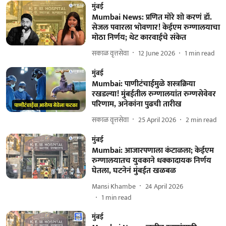
मुंबई
Mumbai News: प्रणित मोरे शो करणं डॉ.
सेजल पवारला भोवणार! केईएम रुग्णालयाचा
मोठा निर्णय; थेट कारवाईचे संकेत
सकाळ वृत्तसेवा
12 June 2026
1
min read
मुंबई
Mumbai: पाणीटंचाईमुळे शस्त्रक्रिया
रखडल्या! मुंबईतील रुग्णालयांत रुग्णसेवेवर
परिणाम, अनेकांना पुढची तारीख
सकाळ वृत्तसेवा
25 April 2026
2
min read
मुंबई
Mumbai: आजारपणाला कंटाळला; केईएम
रुग्णालयातच युवकाने धक्कादायक निर्णय
घेतला, घटनेनं मुंबईत खळबळ
Mansi Khambe
24 April 2026
1
min read
मुंबई