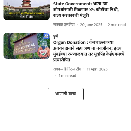
State Government: आता 'या'
औषधांसाठी मिळणार ४५ कोटींचा निधी,
राज्य सरकारची मंजूरी
सकाळ वृत्तसेवा
20 June 2025
2
min read
पुणे
Organ Donation : कॅबचालकाच्या
अवयवदानाने सहा जणांना नवजीवन; हृदय
मुंबईच्या रुग्णालयात तर मूत्रपिंड केईएममध्ये
प्रत्यारोपित
सकाळ डिजिटल टीम
11 April 2025
1
min read
आणखी वाचा