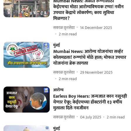
Mumbai News: जळीत रुग्णांसाठी
केईएमचा मोठा आरोग्यविषयक टप्पा! नवीन
उपचार केंद्राचे लोकार्पण; काय सुविधा
मिळणार?
सकाळ वृत्तसेवा
14 December 2025
2
min read
मुंबई
Mumbai News: आरोग्य योजनांचा सर्व्हर
कोलमडला! रुग्णांचे मोठे हाल; मोफत उपचार
योजनांना ब्रेक लागला
सकाळ वृत्तसेवा
29 November 2025
2
min read
आरोग्य
Earless Boy Hears: जन्मजात कान नसूनही
येणार ऐकू; केईएमच्या डॉक्टरांनी १३ वर्षीय
मुलाला दिले नवजीवन
सकाळ वृत्तसेवा
04 July 2025
2
min read
मुंबई