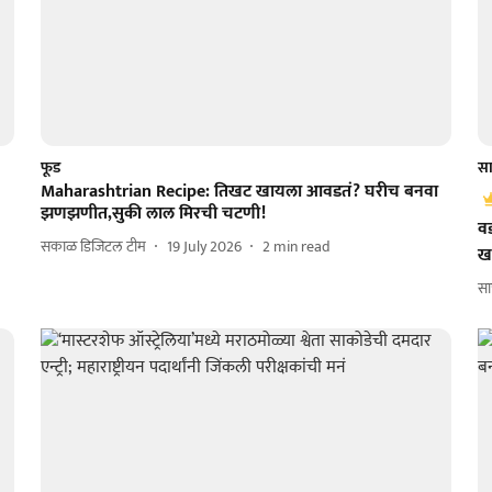
फूड
सा
Maharashtrian Recipe: तिखट खायला आवडतं? घरीच बनवा
झणझणीत,सुकी लाल मिरची चटणी!
वड
सकाळ डिजिटल टीम
19 July 2026
2
min read
ख
सा