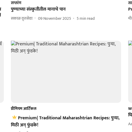
सप्तरंग
सा
य
पुण्याच्या संस्कृतीतील मानाचे पान
P
ी
सकाळ वृत्तसेवा
09 November 2025
5
min read
मी
प्रीमियम आर्टिकल
W
घि
Premium| Traditional Maharashtrian Recipes: पुऱ्या,
Aa
मिठी अन् फुंडके!