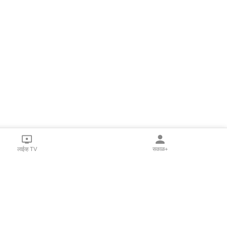
लाईव्ह TV
सकाळ+