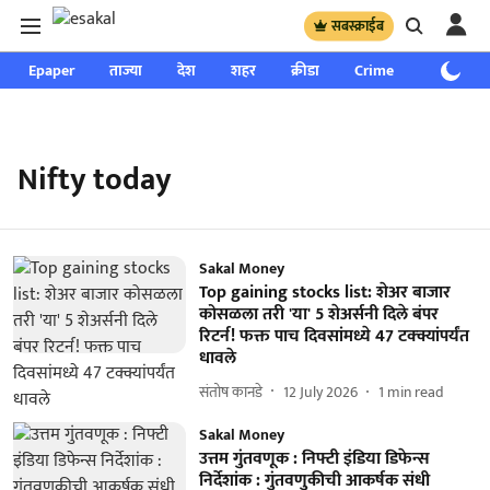
सबस्क्राईब
Epaper
ताज्या
देश
शहर
क्रीडा
Crime
साप्ताहिक
Nifty today
Sakal Money
Top gaining stocks list: शेअर बाजार
कोसळला तरी 'या' 5 शेअर्सनी दिले बंपर
रिटर्न! फक्त पाच दिवसांमध्ये 47 टक्क्यांपर्यंत
धावले
संतोष कानडे
12 July 2026
1
min read
Sakal Money
उत्तम गुंतवणूक : निफ्टी इंडिया डिफेन्स
निर्देशांक : गुंतवणुकीची आकर्षक संधी