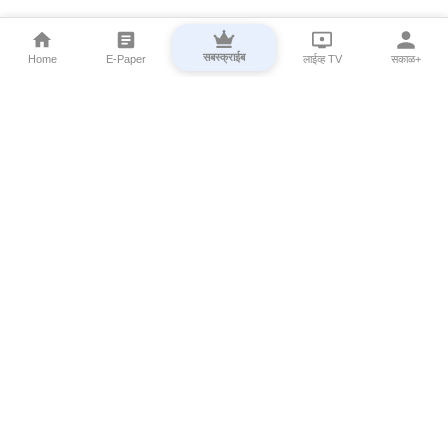
सबस्क्राईब
Home
E-Paper
लाईव्ह TV
सकाळ+
⌄
Marathi News
⌄
About Esakal
⌄
Digital Products
⌄
Sakal Programs