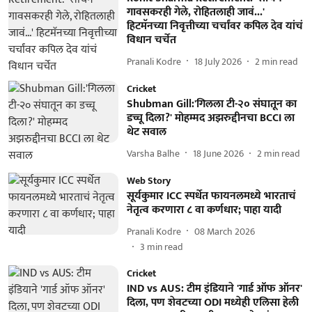
गावसकरही गेले, रोहितलाही जावं...'
हिटमॅनच्या निवृत्तीच्या चर्चांवर कपिल देव यांचं
विधान चर्चेत
Pranali Kodre
18 July 2026
2
min read
Cricket
Shubman Gill:'गिलला टी-२० संघातून का
डच्चू दिला?' मोहम्मद अझरुद्दीनचा BCCI ला
थेट सवाल
Varsha Balhe
18 June 2026
2
min read
Web Story
सूर्यकुमार ICC स्पर्धेत फायनलमध्ये भारताचं
नेतृत्व करणारा ८ वा कर्णधार; पाहा यादी
Pranali Kodre
08 March 2026
3
min read
Cricket
IND vs AUS: टीम इंडियाने 'गार्ड ऑफ ऑनर'
दिला, पण शेवटच्या ODI मध्येही एलिसा हेली