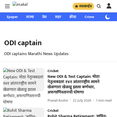
सबस्क्राईब
Epaper
ताज्या
देश
शहर
क्रीडा
Crime
साप्ताहिक
ODI captain
ODI captains Marathi News Updates
Cricket
New ODI & Test Captain: मोठा
नेतृत्वबदल! १४१ आंतरराष्ट्रीय सामने
खेळणारा खेळाडू झाला कर्णधार,
अफगाणिस्तानची घोषणा
Pranali Kodre
22 July 2026
1
min read
Cricket
Rohit Sharma Retirement: 'सचिन-