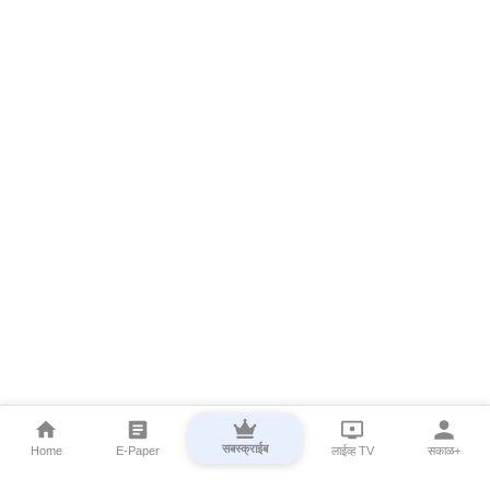
सबस्क्राईब
Home
E-Paper
लाईव्ह TV
सकाळ+