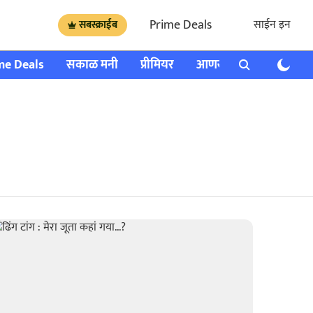
Prime Deals
साईन इन
सबस्क्राईब
me Deals
सकाळ मनी
प्रीमियर
आणखी
राशी भविष्य