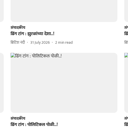
संपादकीय
स
ढिंग टांग : झुरळांच्या देशा..!
ढि
ब्रिटिश नंदी
31 July 2026
2
min read
ब्र
संपादकीय
स
ढिंग टांग : पोलिटिकल पोळी..!
ढि