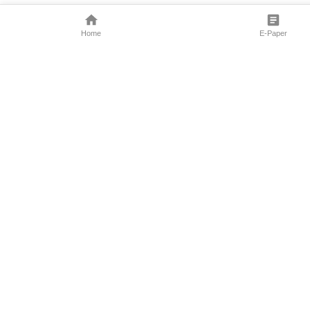
Home
E-Paper
Follow Us
Marathi News
Maharashtra N
Entertainment 