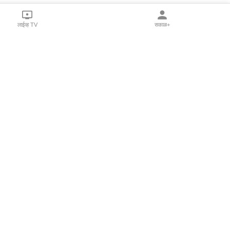
लाईव्ह TV
सकाळ+
l Programs
Print Products
Sakal Saptahik
hka
Family Doctor