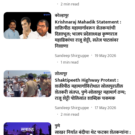
2
min read
कोल्हापूर
Krishnaraj Mahadik Statement :
शक्तिपीठ महामार्गावरून शेतकऱ्यांची
दिशाभूल; भाजप प्रदेशाध्यक्ष कृष्णराज
महाडिकांचा राजू शेट्टी, सतेज पाटलांवर
निशाणा
Sandeep Shirguppe
19 May 2026
1
min read
सोलापूर
Shaktipeeth Highway Protest :
शक्तीपीठ महामार्गाविरोधात सोलापुरातील
शेतकरी संतप्त, पुणे-सोलापूर महामार्ग ठप्प;
राजू शेट्टी पोलिसांत शाब्दिक चकमक
Sandeep Shirguppe
17 May 2026
2
min read
पुणे
साखर निर्यात बंदीचा थेट फटका शेतकऱ्यांना :