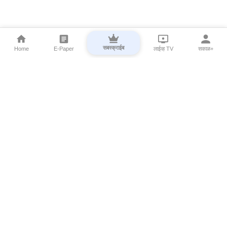
सबस्क्राईब
Home
E-Paper
लाईव्ह TV
सकाळ+
⌄
Marathi News
⌄
About Esakal