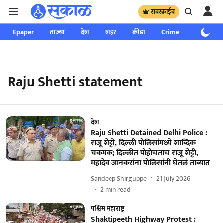
सबस्क्राईब
Epaper
ताज्या
देश
शहर
क्रीडा
Crime
साप्ताहिक
Raju Shetti statement
देश
Raju Shetti Detained Delhi Police :
राजू शेट्टी, दिल्ली पोलिसांमध्ये शाब्दिक
चकमक; दिल्लीत पोहोचताच राजू शेट्टी,
महादेव जानकरांना पोलिसांनी घेतलं ताब्यात
Sandeep Shirguppe
21 July 2026
2
min read
पश्चिम महाराष्ट्र
Shaktipeeth Highway Protest :