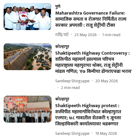
पुणे
Maharashtra Governance Failure:
सामाजिक समता व रोजगार निर्मितीत राज्य
सरकार अपयशी : राजू शेट्टींची टीका
रवींद्र पाटे
23 May 2026
1
min read
कोल्हापूर
Shaktipeeth Highway Controversy :
शक्तिपीठ महामार्ग झाल्यास पश्‍चिम
महाराष्ट्राला महापुराचा धोका, राजू शेट्टींनी
मांडल गणित; '१७ किमीचा डोंगराएवढा भराव'
Sandeep Shirguppe
20 May 2026
2
min read
कोल्हापूर
Shaktipeeth Highway protest :
शक्तीपीठ महामार्गाविरोधात कोल्हापुरात
एल्गार; ७८ गावातील शेतकरी ९ जूनला
जिल्हाधिकारी कार्यालयावर धडकणार
Sandeep Shirguppe
19 May 2026