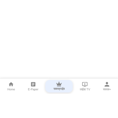
सबस्क्राईब
Home
E-Paper
लाईव्ह TV
सकाळ+