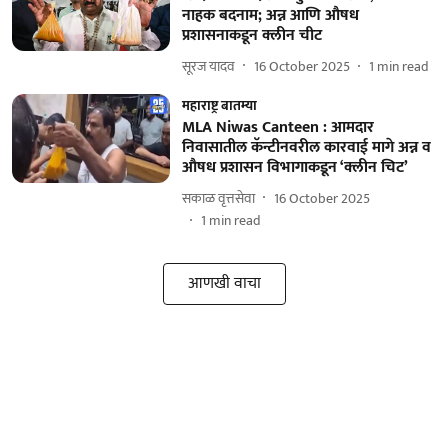
नाहक बदनाम; अन्न आणि औषध
प्रशासनाकडून क्लीन चीट
सूरज यादव
16 October 2025
1
min read
महाराष्ट्र बातम्या
MLA Niwas Canteen : आमदार
निवासातील कॅन्टीनवरील कारवाई मागे अन्न व
औषध प्रशासन विभागाकडून ‘क्लीन चिट’
सकाळ वृत्तसेवा
16 October 2025
1
min read
आणखी वाचा