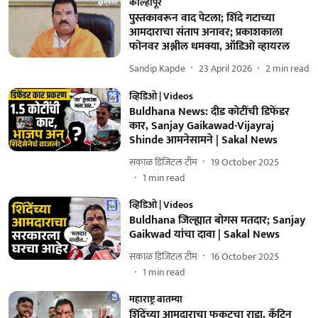
कोल्हापूर
पुस्तकावरून वाद पेटला; शिंदे गटाच्या
आमदाराचा संताप अनावर; प्रकाशकाला
फोनवर अश्लील धमक्या, ऑडिओ व्हायरल
Sandip Kapde
23 April 2026
2
min read
व्हिडिओ | Videos
Buldhana News: दीड कोटींची डिफेंडर
कार, Sanjay Gaikawad-Vijayraj
Shinde आमनेसामने | Sakal News
सकाळ डिजिटल टीम
19 October 2025
1
min read
व्हिडिओ | Videos
Buldhana जिल्ह्यात बोगस मतदार; Sanjay
Gaikwad यांचा दावा | Sakal News
सकाळ डिजिटल टीम
16 October 2025
1
min read
महाराष्ट्र बातम्या
शिंदेंच्या आमदाराचा फुकटचा राडा, कँटिन