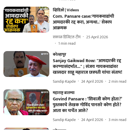
व्हिडिओ | Videos
Com. Pansare case:'गायकवाडांची
आमदारकी रद्द करा, अन्यथा..' शेकाप
आक्रमक
सकाळ डिजिटल टीम
25 April 2026
1
min read
कोल्हापूर
Sanjay Gaikwad Row: "आमदारकी रद्द
करण्यासंदर्भात..." ; संजय गायकवाडांवर
खासदार शाहू महाराज छत्रपती यांचा संताप!
Sandip Kapde
24 April 2026
2
min read
महाराष्ट्र बातम्या
Govind Pansare : ‘शिवाजी कोण होता?’
पुस्तकाचे लेखक गोविंद पानसरे कोण होते?
आता का चर्चेत आले?
Sandip Kapde
24 April 2026
3
min read