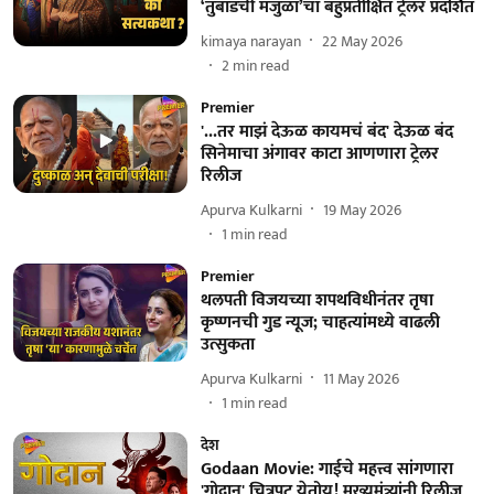
‘तुंबाडची मंजुळा’चा बहुप्रतीक्षित ट्रेलर प्रदर्शित
kimaya narayan
22 May 2026
2
min read
Premier
'...तर माझं देऊळ कायमचं बंद' देऊळ बंद
सिनेमाचा अंगावर काटा आणणारा ट्रेलर
रिलीज
Apurva Kulkarni
19 May 2026
1
min read
Premier
थलपती विजयच्या शपथविधीनंतर तृषा
कृष्णनची गुड न्यूज; चाहत्यांमध्ये वाढली
उत्सुकता
Apurva Kulkarni
11 May 2026
1
min read
देश
Godaan Movie: गाईचे महत्त्व सांगणारा
'गोदान' चित्रपट येतोय! मुख्यमंत्र्यांनी रिलीज