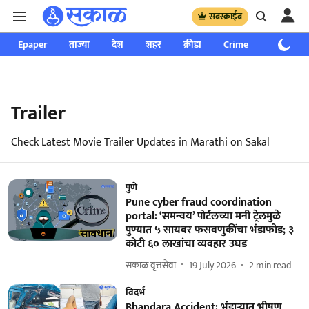
सबस्क्राईब
Epaper
ताज्या
देश
शहर
क्रीडा
Crime
साप्ताहिक
Trailer
Check Latest Movie Trailer Updates in Marathi on Sakal
पुणे
Pune cyber fraud coordination
portal: ‘समन्वय’ पोर्टलच्या मनी ट्रेलमुळे
पुण्यात ५ सायबर फसवणुकींचा भंडाफोड; ३
कोटी ६० लाखांचा व्यवहार उघड
सकाळ वृत्तसेवा
19 July 2026
2
min read
विदर्भ
Bhandara Accident: भंडाऱ्यात भीषण