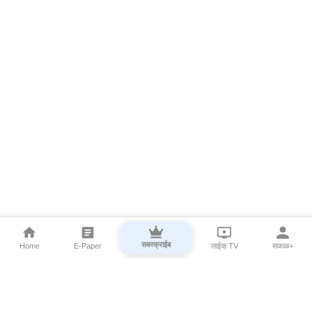
सबस्क्राईब
Home
E-Paper
लाईव्ह TV
सकाळ+