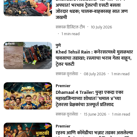
अपघात! भरधाव ट्रेलरची एसटी बसला
जोरदार धडक; चालक-वाहकासह सात जण
जखमी
सकाळ डिजिटल टीम
10 July 2026
1
min read
पुणे
Khed Tehsil Rain : कनेरसरमध्ये मुसळधार
पावसाचा तडाखा; रस्त्याचा भराव गेला वाहून,
ट्रेलर पलटी
सकाळ वृत्तसेवा
08 July 2026
1
min read
Premier
Dhamaal 4 Trailer: पुन्हा एकदा एका
महाखजिन्याच्या शोधात! ‘धमाल ४’च्या
ट्रेलरला प्रेक्षकांचा उत्स्फूर्त प्रतिसाद
सकाळ वृत्तसेवा
15 June 2026
1
min read
Premier
रहस्य आणि कॉमेडीचा भन्नाट तडका असलेल्या