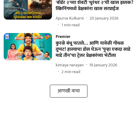
'बॉर्डर २'च्या शेवटी 'धुरंधर २'ची खास झलक?
स्क्रिनिंगमध्ये प्रेक्षकांना खास सरप्राईज
Apurva Kulkarni
20 January 2026
1
min read
Premier
कुरळे बंधू परतले… आणि यावेळी गोंधळ
दुप्पट! हास्याचा डोस घेऊन ‘पुन्हा एकदा साडे
माडे तीन’चा ट्रेलर प्रेक्षकांच्या भेटीला
kimaya narayan
19 January 2026
2
min read
आणखी वाचा