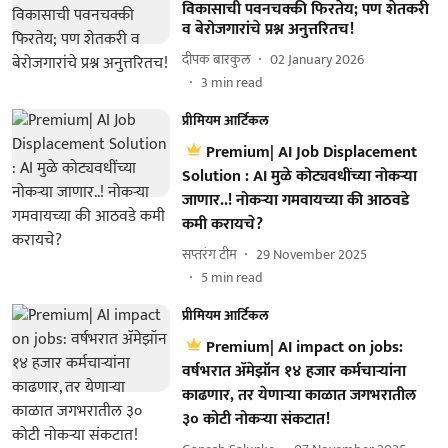
विकासाची पवनचक्की फिरतेय; पण शेतकरी
व बेरोजगारांचे प्रश्न अनुत्तरितच!
दीपक बारकुल
02 January 2026
3
min read
प्रीमियम आर्टिकल
Premium| AI Job Displacement
Solution : AI मुळे कोट्यवधींच्या नोकऱ्या
जाणार..! नोकऱ्या गमवायच्या की आठवडे
कमी करायचे?
सप्तरंग टीम
29 November 2025
5
min read
प्रीमियम आर्टिकल
Premium| AI impact on jobs:
वर्षभरात ॲमेझॉन १४ हजार कर्मचाऱ्यांना
काढणार, तर येणाऱ्या काळात जगभरातील
३० कोटी नोकऱ्या संकटात!