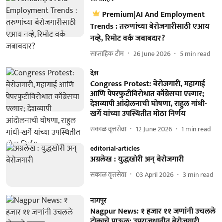
Premium|AI And Employment
Trends : तरुणांच्या बेरोजगारीसाठी एआय
नव्हे, रिमोट वर्क जबाबदार?
साप्ताहिक टीम
26 June 2026
5
min read
देश
Congress Protest: बेरोजगारी, महागाई
आणि पेपरफुटीविरोधात काँग्रेसचा एल्गार;
देशव्यापी आंदोलनाची घोषणा, राहुल गांधी-
खर्गे यांच्या उपस्थितीत मोठा निर्णय
सकाळ वृत्तसेवा
12 June 2026
1
min read
editorial-articles
अग्रलेख : युद्धखोरी अन् बेरोजगारी
सकाळ वृत्तसेवा
03 April 2026
3
min read
नागपूर
Nagpur News: १ हजार ११ जणांनी उचलले
टोकाचे पाऊल; उपराजधानीत बेरोजगारी,