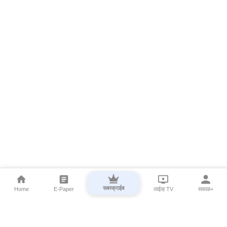
सबस्क्राईब
Home
E-Paper
लाईव्ह TV
सकाळ+