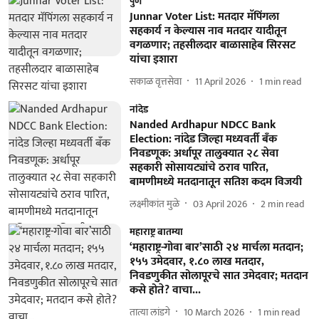
पुणे
Junnar Voter List: मतदार मॅपिंगला
सहकार्य न केल्यास नाव मतदार यादीतून
वगळणार; तहसीलदार बाळासाहेब सिरसट
यांचा इशारा
सकाळ वृत्तसेवा
11 April 2026
1
min read
नांदेड
Nanded Ardhapur NDCC Bank
Election: नांदेड जिल्हा मध्यवर्ती बँक
निवडणूक: अर्धापूर तालुक्यात २८ सेवा
सहकारी सोसायट्यांचे ठराव पारित,
बामणीमध्ये मतदानातून सतिश कदम विजयी
लक्ष्मीकांत मुळे
03 April 2026
2
min read
महाराष्ट्र बातम्या
‘महाराष्ट्र-गोवा बार’साठी २४ मार्चला मतदान;
१५५ उमेदवार, १.८० लाख मतदार,
निवडणुकीत सोलापूरचे सात उमेदवार; मतदान
कसे होते? वाचा...
तात्या लांडगे
10 March 2026
1
min read