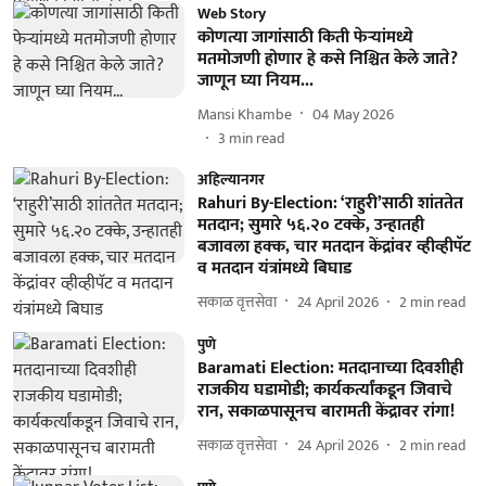
Web Story
कोणत्या जागांसाठी किती फेऱ्यांमध्ये
मतमोजणी होणार हे कसे निश्चित केले जाते?
जाणून घ्या नियम...
Mansi Khambe
04 May 2026
3
min read
अहिल्यानगर
Rahuri By-Election: ‘राहुरी’साठी शांततेत
मतदान; सुमारे ५६.२० टक्के, उन्हातही
बजावला हक्‍क, चार मतदान केंद्रांवर व्हीव्हीपॅट
व मतदान यंत्रांमध्ये बिघाड
सकाळ वृत्तसेवा
24 April 2026
2
min read
पुणे
Baramati Election: मतदानाच्या दिवशीही
राजकीय घडामोडी; कार्यकर्त्यांकडून जिवाचे
रान, सकाळपासूनच बारामती केंद्रावर रांगा!
सकाळ वृत्तसेवा
24 April 2026
2
min read