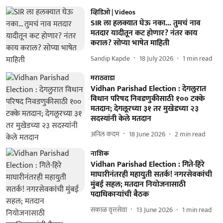
व्हिडिओ | Videos
SIR ला हलक्यात घेऊ नका... तुमचं नाव
मतदार यादीतून कट होणार? नंतर काय
कराल? सोप्या भाषेत माहिती
Sandip Kapde
18 July 2026
1
min read
मराठवाडा
Vidhan Parishad Election : देगलुरात
विधान परिषद निवडणुकीसाठी १०० टक्के
मतदान; देगलूरच्या ३१ तर मुखेडच्या २३
सदस्यांनी केले मतदान
अनिल कदम
18 June 2026
2
min read
नाशिक
Vidhan Parishad Election : गिते-हिरे
माघारीनंतरही महायुती सतर्क! नगरसेवकांची
मुंबई सहल; मतदान नियोजनासाठी
पदाधिकाऱ्यांची बैठक
सकाळ वृत्तसेवा
13 June 2026
1
min read