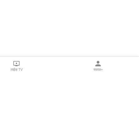
लाईव्ह TV
सकाळ+