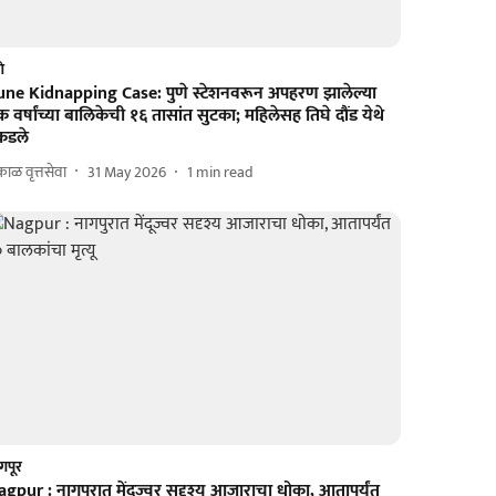
णे
une Kidnapping Case: पुणे स्टेशनवरून अपहरण झालेल्या
 वर्षांच्या बालिकेची १६ तासांत सुटका; महिलेसह तिघे दौंड येथे
कडले
ाळ वृत्तसेवा
31 May 2026
1
min read
गपूर
gpur : नागपुरात मेंदूज्वर सदृश्य आजाराचा धोका, आतापर्यंत