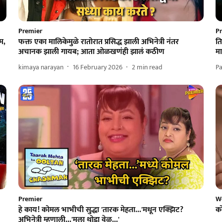
Premier
P
म,
फक्त एका मालिकेमुळे रातोरात प्रसिद्ध झाली अभिनेत्री नंतर
ति
अचानक झाली गायब; आता ओळखणंही झालं कठीण
मा
kimaya narayan
16 February 2026
2
min read
Pa
Premier
W
हे काय! कोमल भाभीची सुद्धा 'तारक मेहता...'मधून एक्झिट?
को
अभिनेत्री म्हणाली...'मला थोडा वेळ...'