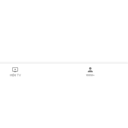
लाईव्ह TV
सकाळ+