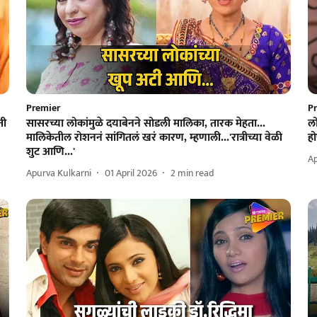
Premier
P
ती
सासरच्या लोकांमुळे दयाबेनने सोडली मालिका, तारक मेहता...
लो
मालिकेतील रोशननं सांगितलं खरं कारण, म्हणाली...'रात्रीच्या वेळी
ह
शुट आणि...'
Ap
Apurva Kulkarni
01 April 2026
2
min read