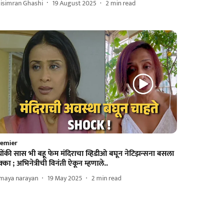
isimran Ghashi
19 August 2025
2
min read
remier
योंकी सास भी बहू फेम मंदिराचा व्हिडीओ बघून नेटिझन्सना बसला
्का ; अभिनेत्रीची विनंती ऐकून म्हणाले..
imaya narayan
19 May 2025
2
min read