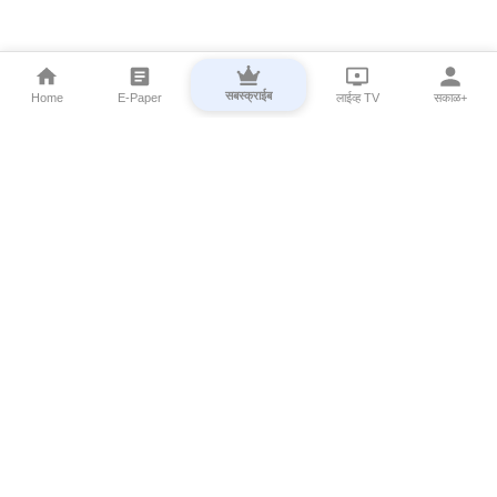
सबस्क्राईब
Home
E-Paper
लाईव्ह TV
सकाळ+
⌄
Marathi News
⌄
About Esakal
⌄
Digital Products