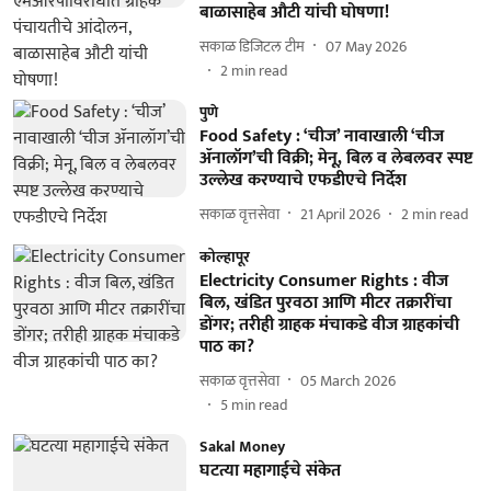
बाळासाहेब औटी यांची घोषणा!
सकाळ डिजिटल टीम
07 May 2026
2
min read
पुणे
Food Safety : ‘चीज’ नावाखाली ‘चीज
ॲनालॉग’ची विक्री; मेनू, बिल व लेबलवर स्पष्ट
उल्लेख करण्याचे एफडीएचे निर्देश
सकाळ वृत्तसेवा
21 April 2026
2
min read
कोल्हापूर
Electricity Consumer Rights : वीज
बिल, खंडित पुरवठा आणि मीटर तक्रारींचा
डोंगर; तरीही ग्राहक मंचाकडे वीज ग्राहकांची
पाठ का?
सकाळ वृत्तसेवा
05 March 2026
5
min read
Sakal Money
घटत्या महागाईचे संकेत