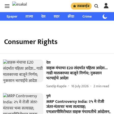
सबस्क्राईब
Epaper
ताज्या
देश
शहर
क्रीडा
Crime
साप्ताहिक
Consumer Rights
देश
ग्राहक मंचाचा E20 संदर्भात पहिला आदेश...
गाडी मालकाच्या बाजूने निर्णय; नुकसान
भरपाईचे आदेश
Sandip Kapde
16 July 2026
2
min read
पुणे
MRP Controversy India: २५ मे रोजी
जंतर-मंतरवर भव्य सत्याग्रह;
एमआरपीविरोधात ग्राहक पंचायतीचे आंदोलन,