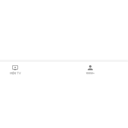
लाईव्ह TV
सकाळ+