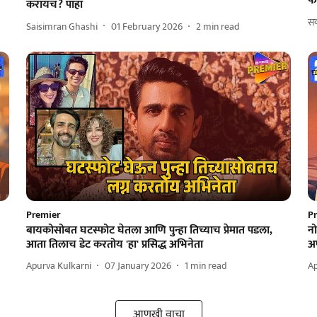
फ
करायचं? पाहा
सक
Saisimran Ghashi
01 February 2026
2
min read
Premier
P
बायकोसोबत घटस्फोट घेतला आणि पुन्हा तिच्याच प्रेमात पडला,
नो
आता तिलाच डेट करतोय 'हा' प्रसिद्ध अभिनेता
अफ
Apurva Kulkarni
07 January 2026
1
min read
Ap
आणखी वाचा