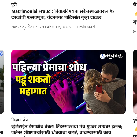
पुणे
प्
Matrimonial Fraud : विवाहविषयक संकेतस्थळावरून ५९
लाखांची फसवणूक; चंदननगर पोलिसांत गुन्हा दाखल
जु
सकाळ वृत्तसेवा
20 February 2026
1
min read
प्
विज्ञान-तंत्र
पु
व्हॅलेंटाईन डेआधीच बंबल, टिंडरसारख्या मॅच ग्रुपवर सायबर हल्ला;
ता
पार्टनर शोधणाऱ्यांसाठी धोक्याचा अलर्ट, वाचण्यासाठी काय