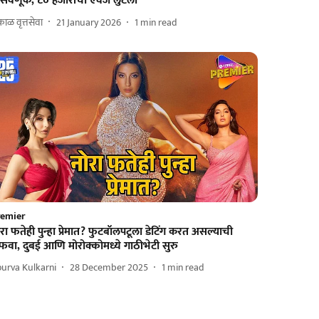
सवणूक, ८० हजारांचा ऐवज लुटला
ाळ वृत्तसेवा
21 January 2026
1
min read
remier
रा फतेही पुन्हा प्रेमात? फुटबॉलपटूला डेटिंग करत असल्याची
वा, दुबई आणि मोरोक्कोमध्ये गाठीभेटी सुरु
urva Kulkarni
28 December 2025
1
min read