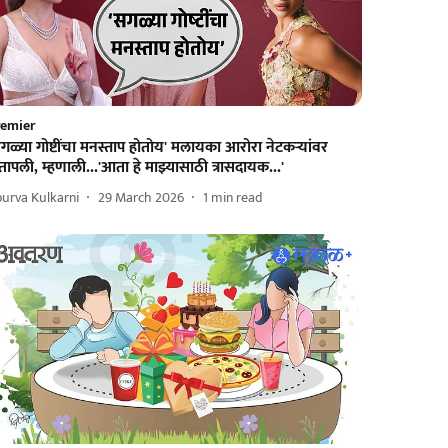
remier
गळ्या गोष्टींचा मनस्ताप होतोय' मलायका आरोरा नेटकऱ्यांवर
तापली, म्हणाली...'आता हे माझ्यासाठी त्रासदायक...'
urva Kulkarni
29 March 2026
1
min read