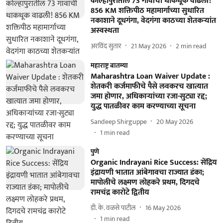
कोल्हापुरातील 73 गावांची धाकधूक वाढली!
856 KM शक्तिपीठ महामार्गाच्या सुधारित
नकाशाने दूधगंगा, वेदगंगा काठच्या शेतकऱ्यांत
अस्वस्थता
अरविंद सुतार
21 May 2026
2
min read
महाराष्ट्र बातम्या
Maharashtra Loan Waiver Update :
शेतकरी कर्जमाफीचे पैसे लवकरच खात्यात
जमा होणार, अधिकाऱ्यांच्या रजा-सुट्या रद्द;
युद्ध पातळीवर काम करण्याच्या सूचना
Sandeep Shirguppe
20 May 2026
1
min read
पुणे
Organic Indrayani Rice Success: सेंद्रिय
इंद्रायणी भातात आंबेगावचा राज्यात डंका;
मापोलीचे लक्ष्मण लोहकरे प्रथम, दिगदचे
रामचंद्र कारोटे द्वितीय
डी. के. वळसे पाटील
16 May 2026
1
min read