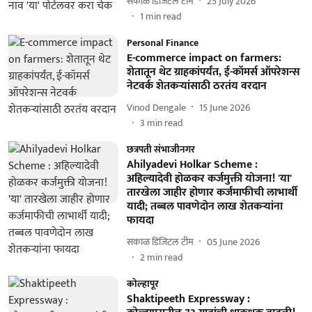
सकाळ डिजिटल टीम
25 July 2026
1
min read
Personal Finance
E-commerce impact on farmers:
शेतातून थेट ग्राहकांपर्यंत, ई-कॉमर्स ऑपरेशन्स
नेटवर्क शेतकऱ्यांसाठी ठरतंय वरदान
Vinod Dengale
15 June 2026
3
min read
छत्रपती संभाजीनगर
Ahilyadevi Holkar Scheme :
अहिल्यादेवी होळकर कर्जमुक्ती योजना! 'या'
तारखेला जाहीर होणार कर्जमाफीची लाभार्थी
यादी; तब्बल पावणेदोन लाख शेतकऱ्यांना
फायदा
सकाळ डिजिटल टीम
05 June 2026
2
min read
कोल्हापूर
Shaktipeeth Expressway :