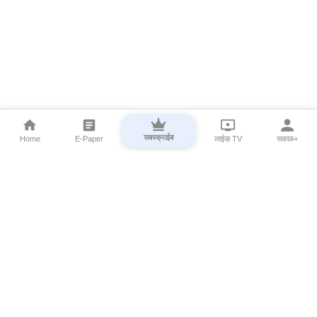
सबस्क्राईब
Home
E-Paper
लाईव्ह TV
सकाळ+
⌄
Marathi News