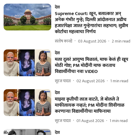
देश
Supreme Court: खून, बलात्कार अन्
अनेक गंभीर गुन्हे; दिल्ली आंदोलनात अडीच
हजारांपेक्षा जास्त गुन्हेगारांचा सहभाग; सुप्रीम
कोर्टाचा महत्त्वाचा निर्णय
संतोष कानडे
03 August 2026
2
min read
देश
मला दुसरं आयुष्य मिळालं, माफ केलं ही खूप
मोठी गोष्ट; PM मोदींनी माफ करताच
विद्यार्थीनीचा नवा VIDEO
सूरज यादव
02 August 2026
1
min read
देश
माझ्या कृतीची लाज वाटते, जे बोलले ते
माफीलायक नव्हतं; PM मोदींना शिवीगाळ
करणाऱ्या विद्यार्थीनीचा माफिनामा
सूरज यादव
01 August 2026
1
min read
देश