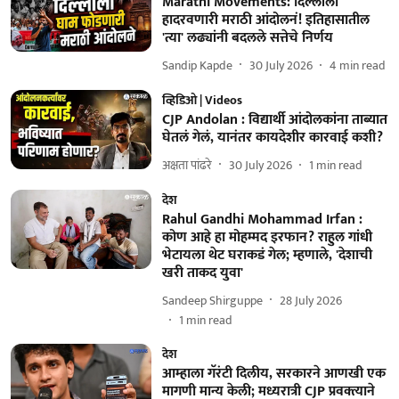
Marathi Movements: दिल्लीला
हादरवणारी मराठी आंदोलनं! इतिहासातील
'त्या' लढ्यांनी बदलले सत्तेचे निर्णय
Sandip Kapde
30 July 2026
4
min read
व्हिडिओ | Videos
CJP Andolan : विद्यार्थी आंदोलकांना ताब्यात
घेतलं गेलं, यानंतर कायदेशीर कारवाई कशी?
अक्षता पांढरे
30 July 2026
1
min read
देश
Rahul Gandhi Mohammad Irfan :
कोण आहे हा मोहम्मद इरफान? राहुल गांधी
भेटायला थेट घराकडं गेल; म्हणाले, 'देशाची
खरी ताकद युवा'
Sandeep Shirguppe
28 July 2026
1
min read
देश
आम्हाला गॅरंटी दिलीय, सरकारने आणखी एक
मागणी मान्य केली; मध्यरात्री CJP प्रवक्त्याने