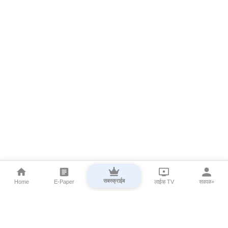
सबस्क्राईब
Home
E-Paper
लाईव्ह TV
सकाळ+