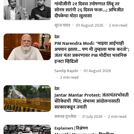
गांधीजींनी २१ दिवस उपोषणात लिंबू तर
सोनम सरांनी २६ दिवस फक्त...; अभिजीत
दीपकेचा मोठा खुलासा
सूरज यादव
01 August 2026
2
min read
देश
PM Narendra Modi: "माझ्या आईचाही
अपमान झाला... पण मी तुम्हाला माफ करतो";
जंतर मंतर प्रकरणावर PM मोदींचा भावनिक
इन्स्टा व्हिडिओ
Sandip Kapde
01 August 2026
2
min read
देश
Jantar Mantar Protest: जंतरमंतरभोवती
बॅरिकेडची भिंत; संभाव्य आंदोलनासाठी
सरकारकडून तयारी
सकाळ वृत्तसेवा
31 July 2026
2
min read
Explainers | विश्लेषण