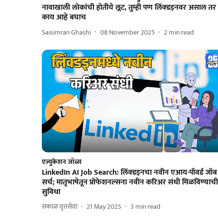
नावाखाली लोकांची होतीये लूट, तुम्ही पण लिंक्डइनवर असाल तर 
काय आहे बघाच
Saisimran Ghashi
08 November 2025
2
min read
एज्युकेशन जॉब्स
LinkedIn AI Job Search: लिंक्डइनचा नवीन एआय-पॉवर्ड जॉब
सर्च; मातृभाषेतून प्रोफेशनल्सना नवीन करिअर संधी मिळविण्याची
सुविधा
सकाळ वृत्तसेवा
21 May 2025
3
min read