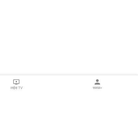
लाईव्ह TV
सकाळ+