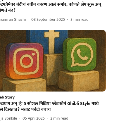
लॅटफॉर्मवर बंदीचं नवीन कारण आलं समोर, कोणते अ‍ॅप सुरू अन्
ोणते बंद?
isimran Ghashi
08 September 2025
3
min read
eb Story
स्टाग्राम अन् 'हे' 5 सोशल मिडिया प्लॅटफॉर्म Ghibli Style मध्ये
से दिसतात? भन्नाट फोटो बघाच
ja Bonkile
05 April 2025
2
min read