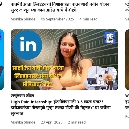
हे
बातमी! आता लिंक्डइनची विश्वासार्हता वाढवणारी नवीन योजना
प्
सुरु; जाणून घ्या काय आहेत याचे वैशिष्ट्ये
क
Monika Shinde
09 September 2025
4
min read
Sa
एज्युकेशन जॉब्स
W
High Paid Internship: इंटर्नशिपसाठी 3.5 लाख पगार?
इं
उद्योजकांच्या पोस्टमुळे पुन्हा एकदा ‘डिग्री की मेहनत?’ या चर्चेला
क
सुरुवात
Pu
Monika Shinde
23 April 2025
2
min read