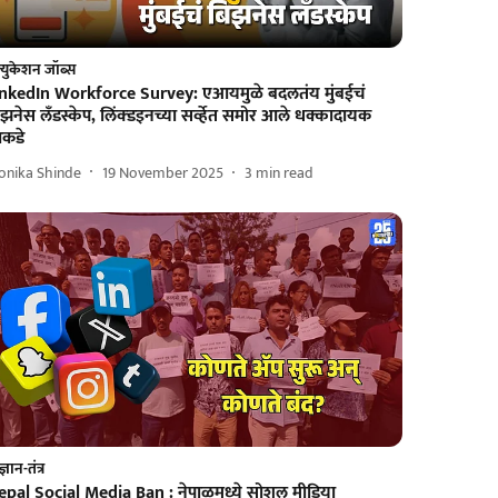
्युकेशन जॉब्स
inkedIn Workforce Survey: एआयमुळे बदलतंय मुंबईचं
झनेस लँडस्केप, लिंक्डइनच्या सर्व्हेत समोर आले धक्कादायक
कडे
onika Shinde
19 November 2025
3
min read
्ञान-तंत्र
epal Social Media Ban : नेपाळमध्ये सोशल मीडिया