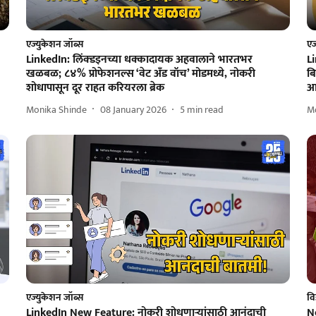
एज्युकेशन जॉब्स
एज
LinkedIn: लिंक्डइनच्या धक्कादायक अहवालाने भारतभर
L
खळबळ; ८४% प्रोफेशनल्स ‘वेट अँड वॉच’ मोडमध्ये, नोकरी
बि
शोधापासून दूर राहत करियरला ब्रेक
आ
Monika Shinde
08 January 2026
5
min read
M
एज्युकेशन जॉब्स
विज
LinkedIn New Feature: नोकरी शोधणाऱ्यांसाठी आनंदाची
N