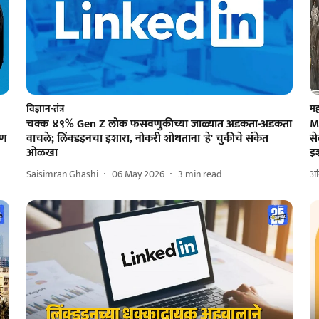
विज्ञान-तंत्र
महा
चक्क ४९% Gen Z लोक फसवणुकीच्या जाळ्यात अडकता-अडकता
M
रण
वाचले; लिंक्डइनचा इशारा, नोकरी शोधताना 'हे' चुकीचे संकेत
स
ओळखा
इ
Saisimran Ghashi
06 May 2026
3
min read
अम