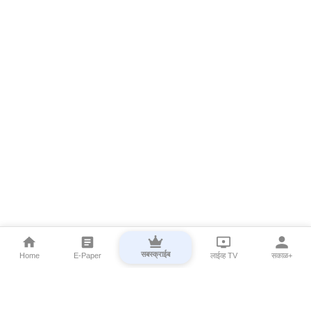
सबस्क्राईब
Home
E-Paper
लाईव्ह TV
सकाळ+