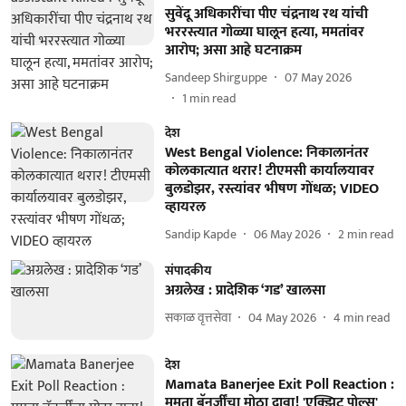
सुवेंदू अधिकारींचा पीए चंद्रनाथ रथ यांची
भररस्त्यात गोळ्या घालून हत्या, ममतांवर
आरोप; असा आहे घटनाक्रम
Sandeep Shirguppe
07 May 2026
1
min read
देश
West Bengal Violence: निकालानंतर
कोलकात्यात थरार! टीएमसी कार्यालयावर
बुलडोझर, रस्त्यांवर भीषण गोंधळ; VIDEO
व्हायरल
Sandip Kapde
06 May 2026
2
min read
संपादकीय
अग्रलेख : प्रादेशिक ‘गड’ खालसा
सकाळ वृत्तसेवा
04 May 2026
4
min read
देश
Mamata Banerjee Exit Poll Reaction :
ममता बॅनर्जींचा मोठा दावा! 'एक्झिट पोल्स'