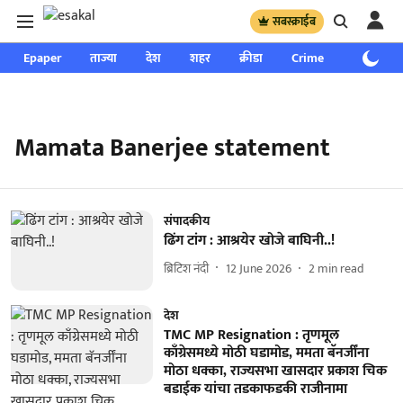
सबस्क्राईब
Epaper
ताज्या
देश
शहर
क्रीडा
Crime
साप्ताहिक
Mamata Banerjee statement
संपादकीय
ढिंग टांग : आश्रयेर खोजे बाघिनी..!
ब्रिटिश नंदी
12 June 2026
2
min read
देश
TMC MP Resignation : तृणमूल
काँग्रेसमध्ये मोठी घडामोड, ममता बॅनर्जींना
मोठा धक्का, राज्यसभा खासदार प्रकाश चिक
बडाईक यांचा तडकाफडकी राजीनामा