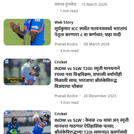
सकाळ वृत्तसेवा
13 March 2026
1
min read
Web Story
सूर्यकुमार ICC स्पर्धेत फायनलमध्ये भारताचं
नेतृत्व करणारा ८ वा कर्णधार; पाहा यादी
Pranali Kodre
08 March 2026
3
min read
Cricket
INDW vs SLW T20I: स्मृती मानधनाने
रचला नवा विश्वविक्रम, शफाली वर्माचीही
मिळाली साथ; भारताचा श्रीलंकेविरुद्ध
विजयाचा चौकार
Pranali Kodre
28 December 2025
3
min read
Cricket
INDW vs SLW : केवळ २७ धावा अन् स्मृती
मानधना गाठणार ऐतिहासिक पल्ला;
श्रीलंकेविरुद्धच्या T20I सामन्यात सुवर्णसंधी