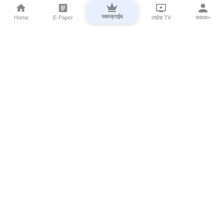
सबस्क्राईब
Home
E-Paper
लाईव्ह TV
सकाळ+
⌄
Marathi News
⌄
About Esakal
⌄
Digital Products
⌄
Sakal Programs