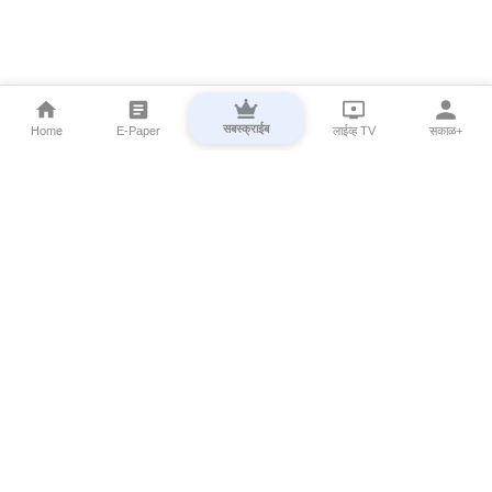
सबस्क्राईब
Home
E-Paper
लाईव्ह TV
सकाळ+
⌄
Marathi News
⌄
About Esakal