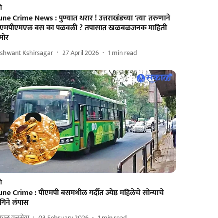
णे
ne Crime News : पुण्यात थरार ! उत्तराखंडच्या 'त्या' तरुणाने
ीएमपीएमएल बस का पळवली ? तपासात खळबळजनक माहिती
मोर
ashwant Kshirsagar
27 April 2026
1
min read
णे
ne Crime : पीएमपी बसमधील गर्दीत ज्येष्ठ महिलेचे सोन्याचे
गिने लंपास
ाळ वृत्तसेवा
03 February 2026
1
min read