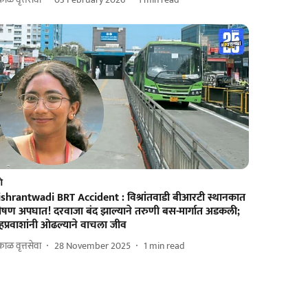
णे
ishrantwadi BRT Accident : विश्रांतवाडी बीआरटी स्थानकात
ीषण अपघात! दरवाजा बंद झाल्याने तरुणी बस-मार्गात अडकली;
हप्रवाशांनी ओढल्याने वाचला जीव
ाळ वृत्तसेवा
28 November 2025
1
min read