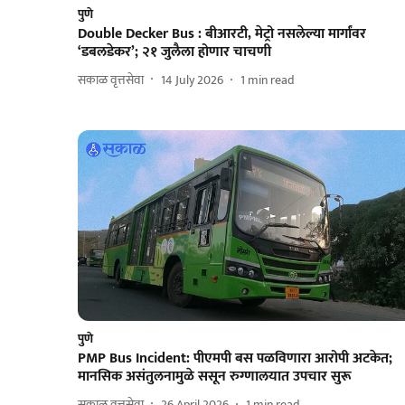
पुणे
Double Decker Bus : बीआरटी, मेट्रो नसलेल्या मार्गांवर
‘डबलडेकर’; २१ जुलैला होणार चाचणी
सकाळ वृत्तसेवा
14 July 2026
1
min read
पुणे
PMP Bus Incident: पीएमपी बस पळविणारा आरोपी अटकेत;
मानसिक असंतुलनामुळे ससून रुग्णालयात उपचार सुरू
सकाळ वृत्तसेवा
26 April 2026
1
min read