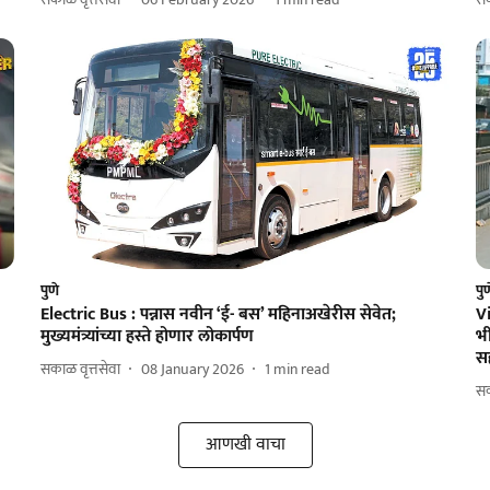
पुणे
पु
Electric Bus : पन्नास नवीन ‘ई- बस’ महिनाअखेरीस सेवेत;
V
मुख्यमंत्र्यांच्या हस्ते होणार लोकार्पण
भ
स
सकाळ वृत्तसेवा
08 January 2026
1
min read
सक
आणखी वाचा