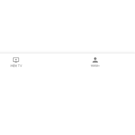
लाईव्ह TV
सकाळ+