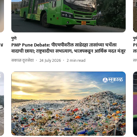
पुणे
पु
२४
PMP Pune Debate: पीएमपीवरील साडेदहा तासांच्या चर्चेला
P
वादाची छाया; राष्ट्रवादीचा सभात्याग, भाजपकडून आर्थिक मदत मंजूर
ला
सकाळ वृत्तसेवा
24 July 2026
2
min read
सक