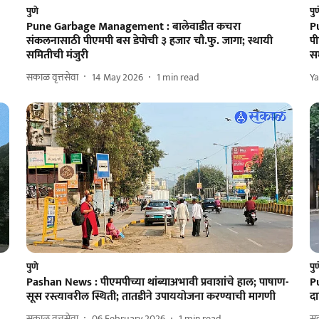
पुणे
पु
Pune Garbage Management : बालेवाडीत कचरा
Pu
संकलनासाठी पीएमपी बस डेपोची ३ हजार चौ.फु. जागा; स्थायी
प
समितीची मंजुरी
स
सकाळ वृत्तसेवा
14 May 2026
1
min read
Y
पुणे
पु
Pashan News : पीएमपीच्या थांब्याअभावी प्रवाशांचे हाल; पाषाण-
Pu
सूस रस्त्यावरील स्थिती; तातडीने उपाययोजना करण्याची मागणी
दा
सकाळ वृत्तसेवा
06 February 2026
1
min read
सक