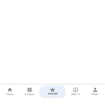
सबस्क्राईब
Home
E-Paper
लाईव्ह TV
सकाळ+