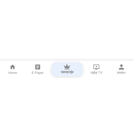
सबस्क्राईब
Home
E-Paper
लाईव्ह TV
सकाळ+