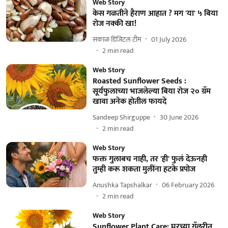
Web Story
केस गळतीने हैराण आहात ? मग 'या' ५ बिया
रोज नक्की खा!
सकाळ डिजिटल टीम
01 July 2026
2
min read
Web Story
Roasted Sunflower Seeds :
सूर्यफुलाच्या भाजलेल्या बिया रोज २० ग्रॅम
खावा अनेक होतील फायदे
Sandeep Shirguppe
30 June 2026
2
min read
Web Story
फक्त गुलाबच नाही, तर 'ही' फुलं देऊनही
तुम्ही करू शकता मुलींना हटके प्रपोज
Anushka Tapshalkar
06 February 2026
2
min read
Web Story
Sunflower Plant Care: घरच्या गॅलरीत