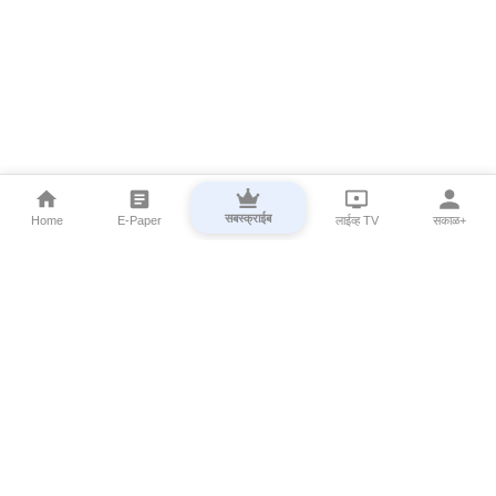
सबस्क्राईब
Home
E-Paper
लाईव्ह TV
सकाळ+
⌄
Marathi News