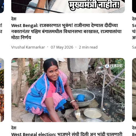
देश
दे
य!
West Bengal: राजकारणात भूकंप! राजीनामा देण्यास दीदींच्या
S
ठा
नकारानंतर पश्चिम बंगालमधील विधानसभा बरखास्त, राज्यपालांचा
चं
मोठा निर्णय
अ
Vrushal Karmarkar
07 May 2026
2
min read
S
देश
दे
West Bengal election: भाजपने संधी दिली अन् भांडी घासणारी
Be