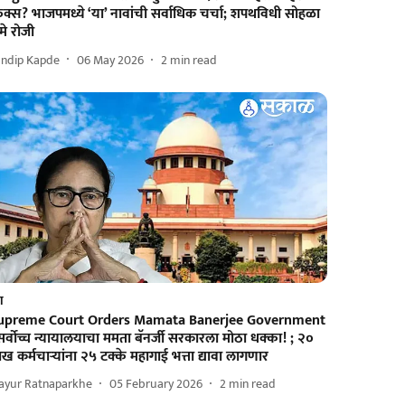
क्स? भाजपमध्ये ‘या’ नावांची सर्वाधिक चर्चा; शपथविधी सोहळा
मे रोजी
andip Kapde
06 May 2026
2
min read
श
upreme Court Orders Mamata Banerjee Government
सर्वोच्च न्यायालयाचा ममता बॅनर्जी सरकारला मोठा धक्का! ; २०
ख कर्मचाऱ्यांना २५ टक्के महागाई भत्ता द्यावा लागणार
ayur Ratnaparkhe
05 February 2026
2
min read