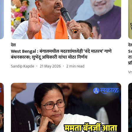
देश
दे
West Bengal : बंगालमधील मदरशांमध्येही ‘वंदे मातरम’ गाणे
Su
बंधनकारक; शुभेंदू अधिकारी यांचा मोठा निर्णय
र
प्
Sandip Kapde
21 May 2026
2
min read
V