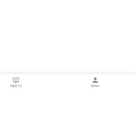
लाईव्ह TV
सकाळ+