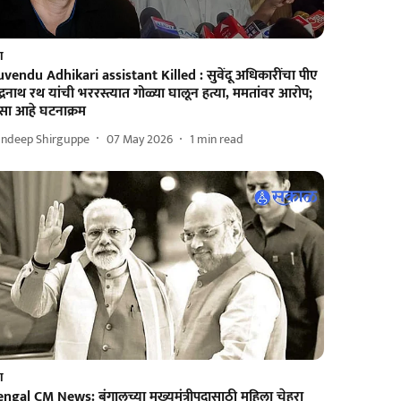
श
uvendu Adhikari assistant Killed : सुवेंदू अधिकारींचा पीए
द्रनाथ रथ यांची भररस्त्यात गोळ्या घालून हत्या, ममतांवर आरोप;
सा आहे घटनाक्रम
andeep Shirguppe
07 May 2026
1
min read
श
ngal CM News: बंगालच्या मुख्यमंत्रीपदासाठी महिला चेहरा