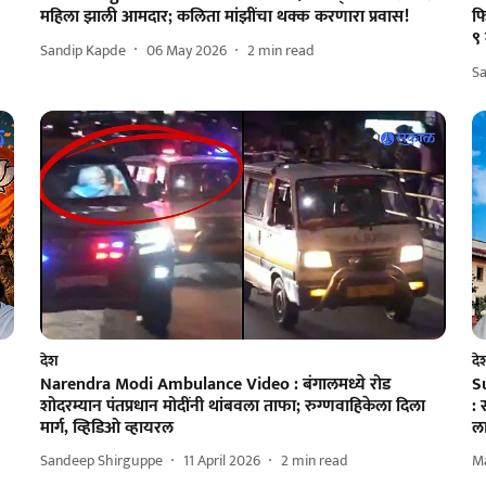
महिला झाली आमदार; कलिता मांझींचा थक्क करणारा प्रवास!
फि
९ 
Sandip Kapde
06 May 2026
2
min read
S
देश
दे
Narendra Modi Ambulance Video : बंगालमध्ये रोड
S
शोदरम्यान पंतप्रधान मोदींनी थांबवला ताफा; रुग्णवाहिकेला दिला
: 
मार्ग, व्हिडिओ व्हायरल
ला
Sandeep Shirguppe
11 April 2026
2
min read
M