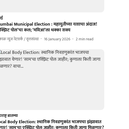
ंबई
umbai Municipal Election : महायुतीच्या यशाचा अंदाज!
एक्झिट पोल’चा कल; ‘मविआ’ला धक्का शक्य
ाळ न्यूज नेटवर्क / वृत्तसंस्था
16 January 2026
2
min read
राष्ट्र बातम्या
ocal Body Election: स्थानिक निवडणुकांत भाजपचा झंझावात
ेणार! 'साम'चा एक्झिट पोल जाहीर; कुणाला किती जागा मिळणार?