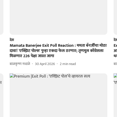
देश
दे
Mamata Banerjee Exit Poll Reaction : ममता बॅनर्जींचा मोठा
E
दावा! 'एक्झिट पोल्स' पुन्हा एकदा फेल ठरणार; तृणमूल काँग्रेसला
आण
मिळणार 226 पेक्षा जास्त जागा
धक
बाळकृष्ण मधाळे
30 April 2026
2
min read
बा