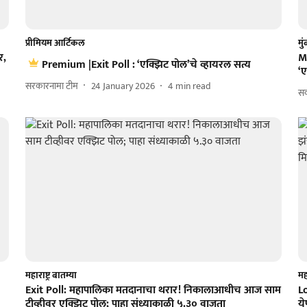
प्रीमियम आर्टिकल
मु
र,
M
Premium |Exit Poll : ‘एक्झिट पोल’चे व्हायरल सत्य
‘
सरकारनामा टीम
24 January 2026
4
min read
सक
महाराष्ट्र बातम्या
महा
Exit Poll: महापालिका मतदानाचा थरार! निकालाआधीच आज साम
L
टीव्हीवर एक्झिट पोल; पाहा संध्याकाळी ५.३० वाजता
य