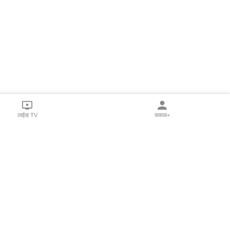
लाईव्ह TV
सकाळ+