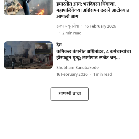
इमारतीत आग; भरदिवसा धिंगाणा,
महापालिकेच्‍या अग्निशमन दलाने आटोक्यात
आणली आग
सकाळ वृत्तसेवा
16 February 2026
2
min read
देश
केमिकल कंपनीत अग्नितांडव, ८ कर्मचाऱ्यांचा
होरपळून मृत्यू; लागोपाठ स्फोट अन्...
Shubham Banubakode
16 February 2026
1
min read
आणखी वाचा