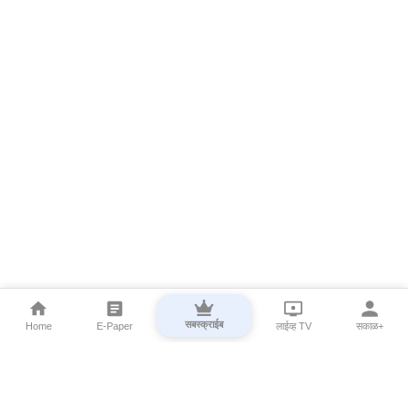
सबस्क्राईब
Home
E-Paper
लाईव्ह TV
सकाळ+