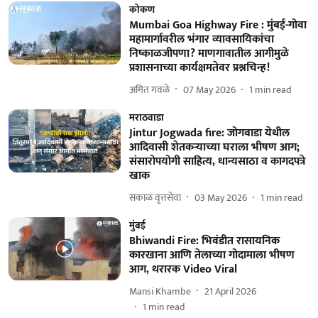
कोकण
Mumbai Goa Highway Fire : मुंबई-गोवा
महामार्गावरील भंगार व्यावसायिकांचा
निष्काळजीपणा? माणगावातील आगीमुळे
प्रशासनाच्या कार्यक्षमतेवर प्रश्नचिन्ह!
अमित गवळे
07 May 2026
1
min read
मराठवाडा
Jintur Jogwada fire: जोगवाडा येथील
आदिवासी शेतकऱ्याच्या घराला भीषण आग;
संसारोपयोगी साहित्य, धान्यसाठा व कागदपत्रे
खाक
सकाळ वृत्तसेवा
03 May 2026
1
min read
मुंबई
Bhiwandi Fire: भिवंडीत रासायनिक
कारखाना आणि तेलाच्या गोदामाला भीषण
आग, थरारक Video Viral
Mansi Khambe
21 April 2026
1
min read