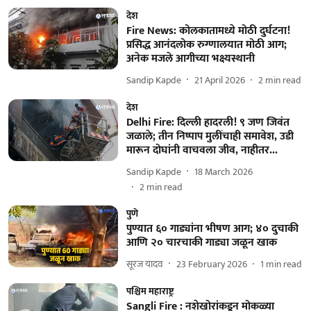
देश
Fire News: कोलकातामध्ये मोठी दुर्घटना!
प्रसिद्ध आनंदलोक रुग्णालयात मोठी आग;
अनेक मजले आगीच्या भक्ष्यस्थानी
Sandip Kapde
21 April 2026
2
min read
देश
Delhi Fire: दिल्ली हादरली! ९ जण जिवंत
जळाले; तीन निष्पाप मुलींचाही समावेश, उडी
मारून दोघांनी वाचवला जीव, नाहीतर...
Sandip Kapde
18 March 2026
2
min read
पुणे
पुण्यात ६० गाड्यांना भीषण आग; ४० दुचाकी
आणि २० चारचाकी गाड्या जळून खाक
सूरज यादव
23 February 2026
1
min read
पश्चिम महाराष्ट्र
Sangli Fire : नशेखोरांकडून मोकळ्या