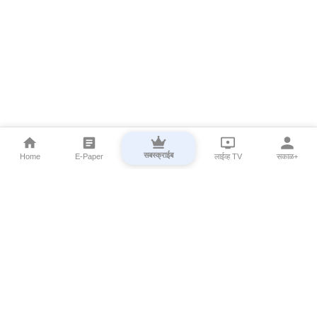
सबस्क्राईब
Home
E-Paper
लाईव्ह TV
सकाळ+