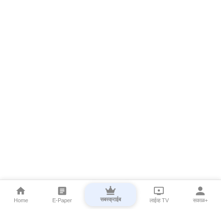
सबस्क्राईब
Home
E-Paper
लाईव्ह TV
सकाळ+