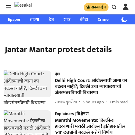
सबस्क्राईब
Epaper
ताज्या
देश
शहर
क्रीडा
Crime
साप्ताहिक
Jantar Mantar protest details
देश
Delhi High Court: आंदोलनाची जागा का
बदलत नाही?; दिल्ली उच्च न्यायालयाची
जंतरमंतरविषयी विचारणा
सकाळ वृत्तसेवा
5 hours ago
1
min read
Explainers | विश्लेषण
Marathi Movements: दिल्लीला
हादरवणारी मराठी आंदोलनं! इतिहासातील
'त्या' लढ्यांनी बदलले सत्तेचे निर्णय