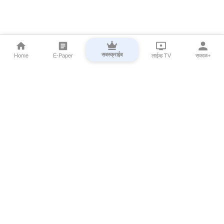
सबस्क्राईब
Home
E-Paper
लाईव्ह TV
सकाळ+
⌄
Marathi News
⌄
About Esakal