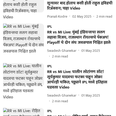
शून्यावर बाद होताच कशी होती राहुल द्रविडची
रिअ‍ॅक्शन; पाहा Video
Pranali Kodre
02 May 2025
2
min read
IPL
RR vs MI Live: मुंबई इंडियन्सचा सलग
सहावा विजय, राजस्थान रॉयल्सचे पॅकअप!
Playoff चे दोन संघ जवळपास निश्चित झाले
Swadesh Ghanekar
01 May 2025
2
min read
IPL
RR vs MI Live: घालीन लोटांगण शॉट!
सूर्यकुमार यादवचा फटका पाहून जोफ्रा
आर्चरही चकित; पठ्ठ्याने IPL मध्ये इतिहास
घडवला Video
Swadesh Ghanekar
01 May 2025
2
min read
IPL