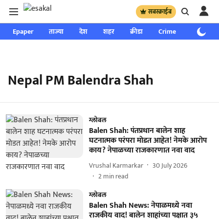
सबस्क्राईब
Epaper
ताज्या
देश
शहर
क्रीडा
Crime
साप्ताहिक
Nepal PM Balendra Shah
ग्लोबल
Balen Shah: पंतप्रधान बालेन शाह
घटनात्मक परंपरा मोडत आहेत! नेमके आरोप
काय? नेपाळच्या राजकारणात नवा वाद
Vrushal Karmarkar
30 July 2026
2
min read
ग्लोबल
Balen Shah News: नेपाळमध्ये नवा
राजकीय वाद! बालेन शाहांच्या पक्षात ३५