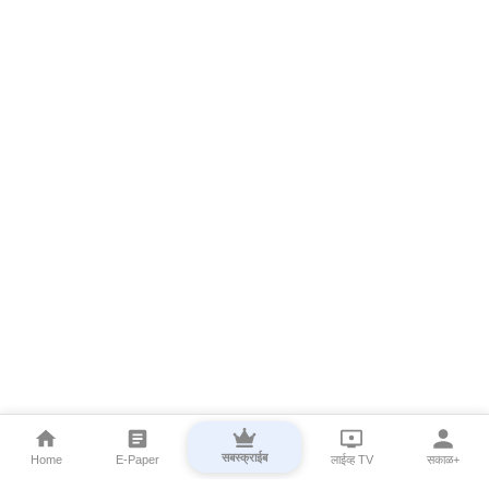
सबस्क्राईब
Home
E-Paper
लाईव्ह TV
सकाळ+