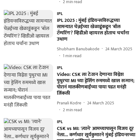
2
min read
IPL
IPL 2025 : मुंबई इंडियन्सविरुद्धच्या
सामन्यात चेन्नईच्या खेळाडूंकडून 'बॉल
टॅम्परिंग'? व्हिडीओ व्हायरल होताच चर्चांना
उधाण
Shubham Banubakode
24 March 2025
1
min read
IPL
Video: CSK ला टेन्शन देणाऱ्या विग्नेश
पुथुरचा MI च्या ड्रेसिंग रुममध्ये खास सन्मान;
पोरानं मालकीणबाईंच्या पाया पडत मनंही
जिंकली
Pranali Kodre
24 March 2025
2
min read
IPL
CSK vs MI: 'त्याने' आमच्यापासून विजय दूर
नेला... कर्णधार सूर्यकुमारने मुंबई इंडियन्सच्या