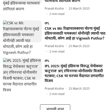
पराभवाचं सांगितलं कारण
Pranali Kodre
23 March 2025
2
min read
IPL
CSK vs MI: रिक्षाचालकाचा पोरगा मुंबई
इंडियन्ससाठी चमकला! धोनीनंही ज्याची पाठ
थोपटली, कोण आहे हा Vignesh Puthur?
Pranali Kodre
23 March 2025
2
min read
IPL
IPL 2025: मुंबई इंडियन्स विरुद्ध चेपॉकवर
ऋतु'राज' अन् रचिननचा धोनीसमोर विजयी
षटकार; CSK चा घरच्या मैदानात दणदणीत
विजय
Pranali Kodre
23 March 2025
2
min read
आणखी वाचा