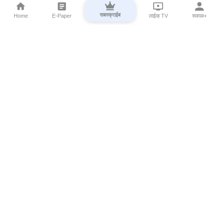
सबस्क्राईब
Home
E-Paper
लाईव्ह TV
सकाळ+
⌄
Marathi News
⌄
About Esakal
⌄
Digital Products
⌄
Sakal Programs