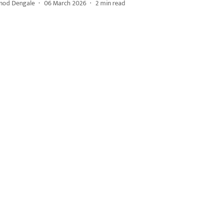
inod Dengale
06 March 2026
2
min read