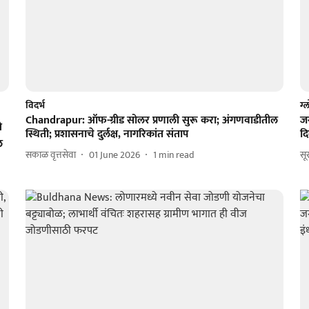
विदर्भ
ग्
Chandrapur: ऑफ-ग्रीड सोलर प्रणाली सुरू करा; अंगणवाडीतील
ज
े
स्थिती; प्रशासनाचे दुर्लक्ष, नागरिकांत संताप
द
ल
सकाळ वृत्तसेवा
01 June 2026
1
min read
सू