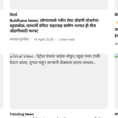
विदर्भ
प्
Buldhana News: लोणारमध्ये नवीन सेवा जोडणी योजनेचा
बट्ट्याबोळ; लाभार्थी वंचितः शहरासह ग्रामीण भागात ही वीज
ज
जोडणीसाठी फरपट
इं
सकाळ वृत्तसेवा
14 April 2026
2
min read
सप
Trending News
सप