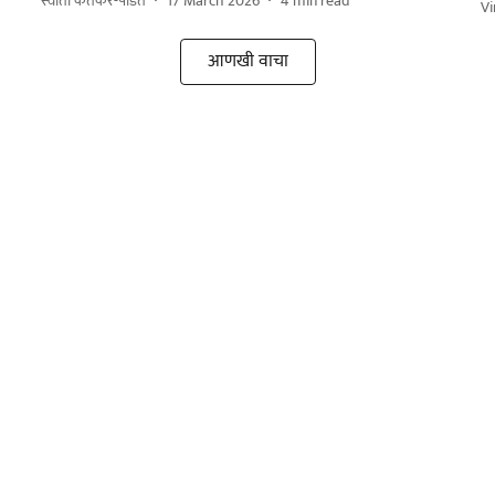
स्वाती केतकर-पंडित
17 March 2026
4
min read
V
आणखी वाचा