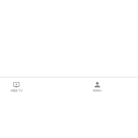
लाईव्ह TV
सकाळ+