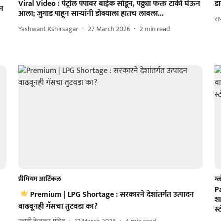
Viral Video : पेट्रोल पंपावर बाईक सोडून, पठ्ठ्या फक्त टाकी घेऊन
ड
ान
आला; जुगाड पाहून साऱ्यांनी डोक्याला हातच लावला...
सप
Yashwant Kshirsagar
27 March 2026
2
min read
प्रीमियम आर्टिकल
ग्
Pa
Premium | LPG Shortage : सरकारने देशांतर्गत उत्पादन
श
वाढवूनही गॅसचा तुटवडा का?
स्