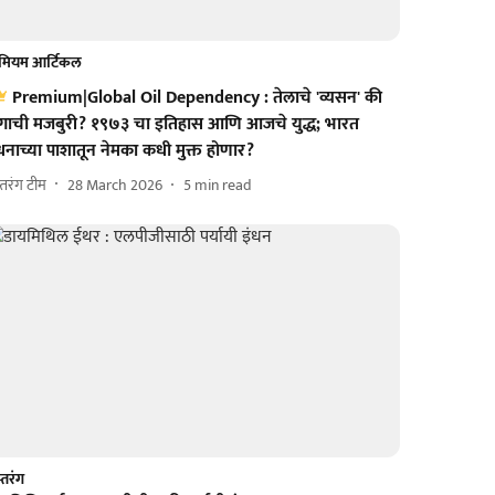
रीमियम आर्टिकल
Premium|Global Oil Dependency : तेलाचे 'व्यसन' की
गाची मजबुरी? १९७३ चा इतिहास आणि आजचे युद्ध; भारत
धनाच्या पाशातून नेमका कधी मुक्त होणार?
्तरंग टीम
28 March 2026
5
min read
्तरंग