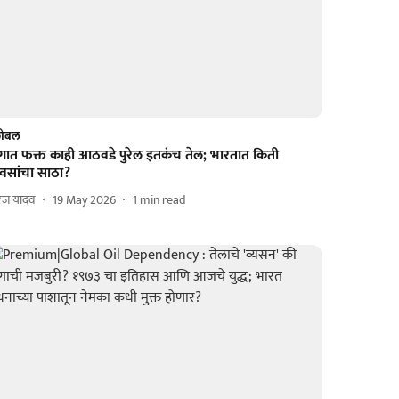
लोबल
गात फक्त काही आठवडे पुरेल इतकंच तेल; भारतात किती
िवसांचा साठा?
रज यादव
19 May 2026
1
min read