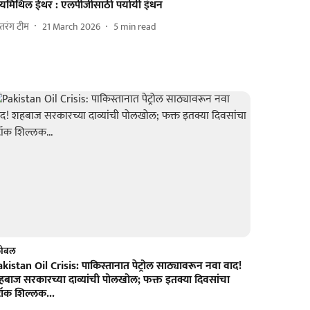
ायमिथिल ईथर : एलपीजीसाठी पर्यायी इंधन
्तरंग टीम
21 March 2026
5
min read
लोबल
kistan Oil Crisis: पाकिस्तानात पेट्रोल साठ्यावरून नवा वाद!
हबाज सरकारच्या दाव्यांची पोलखोल; फक्त इतक्या दिवसांचा
टॉक शिल्लक...