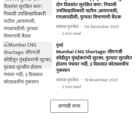
दोन दिवसांत सुरळित करा': निवासी
उपजिल्हाधिकारी पाटील ;आयएमसी,
एमआयडीसी, पुरवठा विभागाची बैठक
सकाळ वृत्तसेवा
04 December 2025
2
min read
मुंबई
Mumbai CNG Shortage: सीएनजी
कोंडीतून मुंबईकरांची सुटका, पुरवठा सुरळीत
होताच पंपांवर गर्दी; ३ दिवसात कोट्यवधींचं
नुकसान
सकाळ वृत्तसेवा
19 November 2025
2
min read
आणखी वाचा