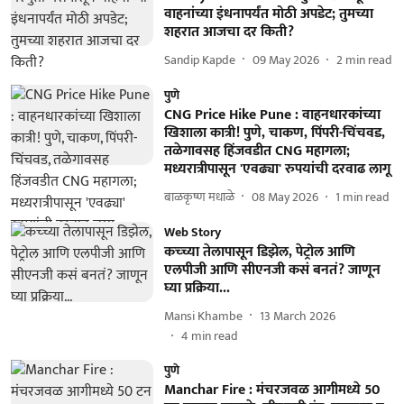
वाहनांच्या इंधनापर्यंत मोठी अपडेट; तुमच्या
शहरात आजचा दर किती?
Sandip Kapde
09 May 2026
2
min read
पुणे
CNG Price Hike Pune : वाहनधारकांच्या
खिशाला कात्री! पुणे, चाकण, पिंपरी-चिंचवड,
तळेगावसह हिंजवडीत CNG महागला;
मध्यरात्रीपासून 'एवढ्या' रुपयांची दरवाढ लागू
बाळकृष्ण मधाळे
08 May 2026
1
min read
Web Story
कच्च्या तेलापासून डिझेल, पेट्रोल आणि
एलपीजी आणि सीएनजी कसं बनतं? जाणून
घ्या प्रक्रिया...
Mansi Khambe
13 March 2026
4
min read
पुणे
Manchar Fire : मंचरजवळ आगीमध्ये 50