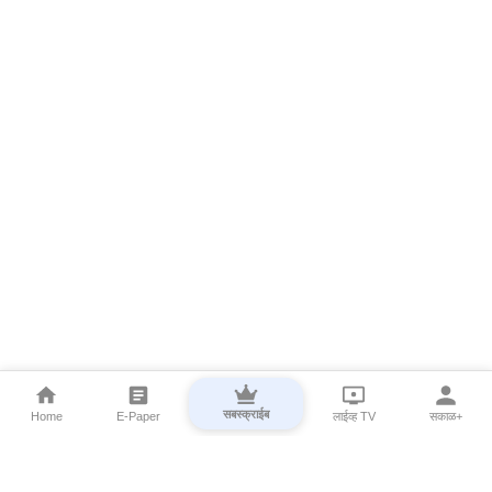
सबस्क्राईब
Home
E-Paper
लाईव्ह TV
सकाळ+