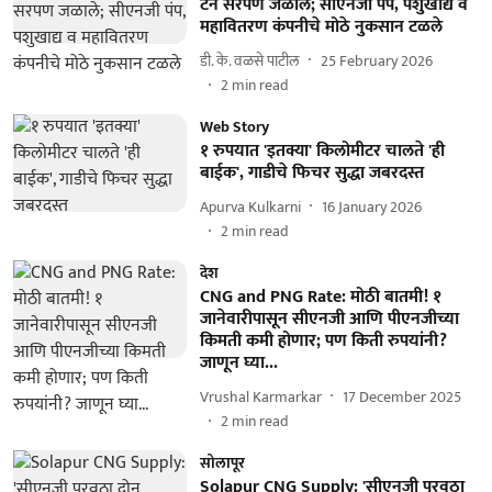
टन सरपण जळाले; सीएनजी पंप, पशुखाद्य व
महावितरण कंपनीचे मोठे नुकसान टळले
डी. के. वळसे पाटील
25 February 2026
2
min read
Web Story
१ रुपयात 'इतक्या' किलोमीटर चालते 'ही
बाईक', गाडीचे फिचर सुद्धा जबरदस्त
Apurva Kulkarni
16 January 2026
2
min read
देश
CNG and PNG Rate: मोठी बातमी! १
जानेवारीपासून सीएनजी आणि पीएनजीच्या
किमती कमी होणार; पण किती रुपयांनी?
जाणून घ्या...
Vrushal Karmarkar
17 December 2025
2
min read
सोलापूर
Solapur CNG Supply: 'सीएनजी पुरवठा